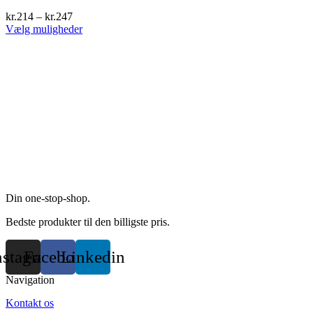
kr.
214
–
kr.
247
This
Vælg muligheder
product
has
multiple
variants.
The
options
may
be
chosen
on
the
product
page
Din one-stop-shop.
Bedste produkter til den billigste pris.
nstagram
Facebook
Linkedin
Navigation
Kontakt os