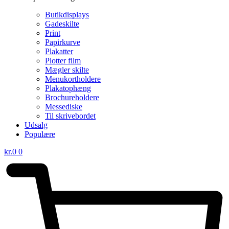
Butikdisplays
Gadeskilte
Print
Papirkurve
Plakatter
Plotter film
Mægler skilte
Menukortholdere
Plakatophæng
Brochureholdere
Messediske
Til skrivebordet
Udsalg
Populære
kr.
0
0