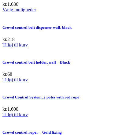
kr.
1.636
This
Vælg muligheder
product
has
multiple
Crowd control belt dispenser wall, black
variants.
The
kr.
218
options
Tilføj til kurv
may
be
chosen
Crowd control belt holder, wall – Black
on
the
kr.
68
product
Tilføj til kurv
page
Crowd Control System, 2 poles with red rope
kr.
1.600
Tilføj til kurv
Crowd control rope,. – Gold fixing