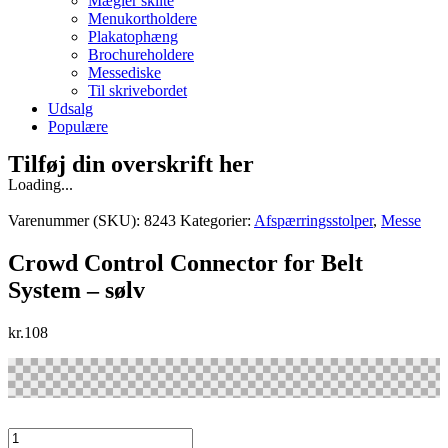
Mægler skilte
Menukortholdere
Plakatophæng
Brochureholdere
Messediske
Til skrivebordet
Udsalg
Populære
Tilføj din overskrift her
Loading...
Varenummer (SKU):
8243
Kategorier:
Afspærringsstolper
,
Messe
Crowd Control Connector for Belt
System – sølv
kr.
108
Crowd