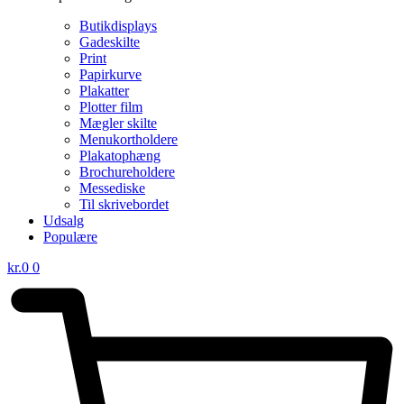
Butikdisplays
Gadeskilte
Print
Papirkurve
Plakatter
Plotter film
Mægler skilte
Menukortholdere
Plakatophæng
Brochureholdere
Messediske
Til skrivebordet
Udsalg
Populære
kr.
0
0