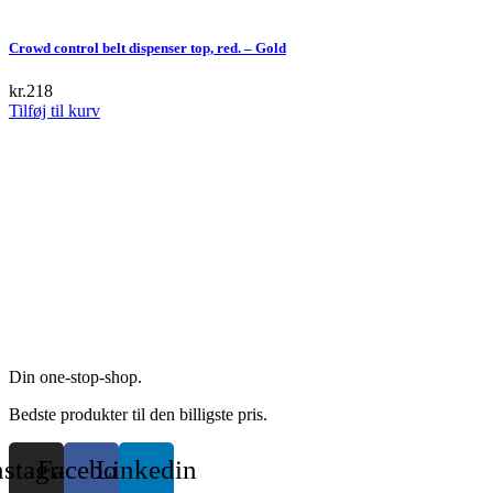
Crowd control belt dispenser top, red. – Gold
kr.
218
Tilføj til kurv
Din one-stop-shop.
Bedste produkter til den billigste pris.
nstagram
Facebook
Linkedin