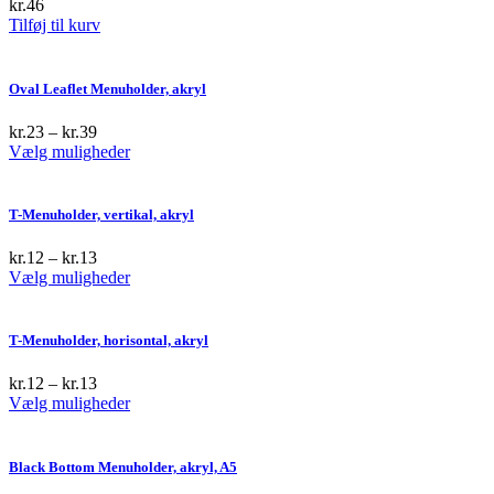
kr.
46
Tilføj til kurv
Oval Leaflet Menuholder, akryl
kr.
23
–
kr.
39
This
Vælg muligheder
product
has
multiple
T-Menuholder, vertikal, akryl
variants.
The
kr.
12
–
kr.
13
options
This
Vælg muligheder
may
product
be
has
chosen
multiple
T-Menuholder, horisontal, akryl
on
variants.
the
The
kr.
12
–
kr.
13
product
options
This
Vælg muligheder
page
may
product
be
has
chosen
multiple
Black Bottom Menuholder, akryl, A5
on
variants.