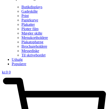
Butikdisplays
Gadeskilte
Print
Papirkurve
Plakatter
Plotter film
Mægler skilte
Menukortholdere
Plakatophæng
Brochureholdere
Messediske
Til skrivebordet
Udsalg
Populære
kr.
0
0