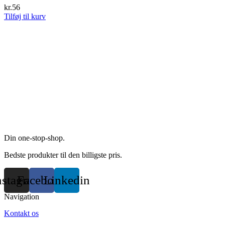
the
The
kr.
56
product
options
Tilføj til kurv
page
may
be
chosen
on
the
product
page
Din one-stop-shop.
Bedste produkter til den billigste pris.
nstagram
Facebook
Linkedin
Navigation
Kontakt os