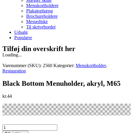
Mægler skilte
Menukortholdere
Plakatophæng
Brochureholdere
Messediske
Til skrivebordet
Udsalg
Populære
Tilføj din overskrift her
Loading...
Varenummer (SKU):
2560
Kategorier:
Menukortholder
,
Restauration
Black Bottom Menuholder, akryl, M65
kr.
44
Black
Bottom