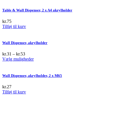
Table & Wall Dispenser, 2 x A4 akrylholder
kr.
75
Tilføj til kurv
Wall Dispenser, akrylholder
kr.
31
–
kr.
53
This
Vælg muligheder
product
has
multiple
Wall Dispenser, akrylholder, 2 x M65
variants.
The
kr.
27
options
Tilføj til kurv
may
be
chosen
on
the
product
page