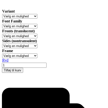
Variant
Font Family
Fronts (translucent)
Sides (nontransulent)
Frame
Ryd
BASIC
Infostand
Tilføj til kurv
A4
antal