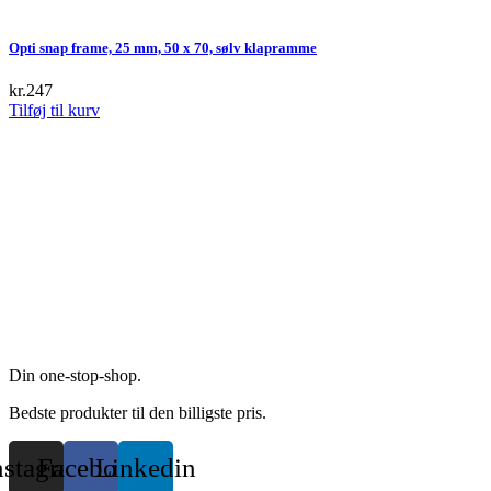
be
chosen
Opti snap frame, 25 mm, 50 x 70, sølv klapramme
on
the
kr.
247
product
Tilføj til kurv
page
Din one-stop-shop.
Bedste produkter til den billigste pris.
nstagram
Facebook
Linkedin