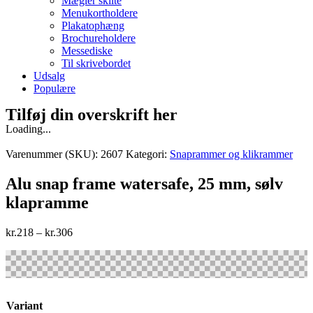
Mægler skilte
Menukortholdere
Plakatophæng
Brochureholdere
Messediske
Til skrivebordet
Udsalg
Populære
Tilføj din overskrift her
Loading...
Varenummer (SKU):
2607
Kategori:
Snaprammer og klikrammer
Alu snap frame watersafe, 25 mm, sølv
klapramme
kr.
218
–
kr.
306
Variant