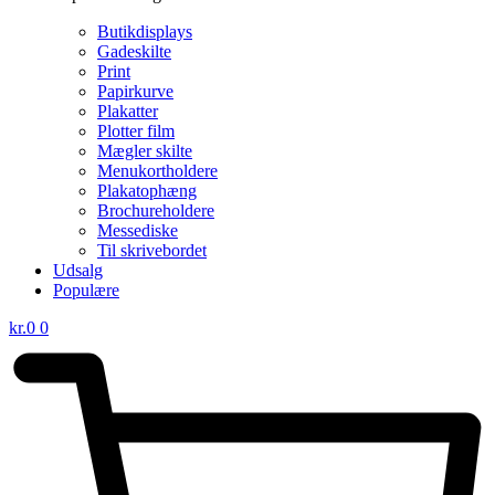
Butikdisplays
Gadeskilte
Print
Papirkurve
Plakatter
Plotter film
Mægler skilte
Menukortholdere
Plakatophæng
Brochureholdere
Messediske
Til skrivebordet
Udsalg
Populære
kr.
0
0