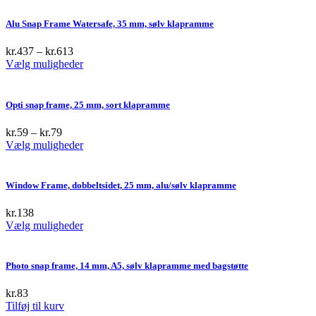
Alu Snap Frame Watersafe, 35 mm, sølv klapramme
kr.
437
–
kr.
613
This
Vælg muligheder
product
has
multiple
Opti snap frame, 25 mm, sort klapramme
variants.
The
kr.
59
–
kr.
79
options
This
Vælg muligheder
may
product
be
has
chosen
multiple
Window Frame, dobbeltsidet, 25 mm, alu/sølv klapramme
on
variants.
the
The
kr.
138
product
options
This
Vælg muligheder
page
may
product
be
has
chosen
multiple
Photo snap frame, 14 mm, A5, sølv klapramme med bagstøtte
on
variants.
the
The
kr.
83
product
options
Tilføj til kurv
page
may