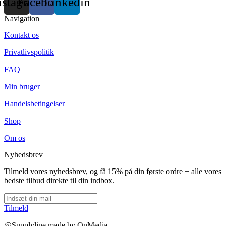
nstagram
Facebook
Linkedin
Navigation
Kontakt os
Privatlivspolitik
FAQ
Min bruger
Handelsbetingelser
Shop
Om os
Nyhedsbrev
Tilmeld vores nyhedsbrev, og få 15% på din første ordre + alle vores
bedste tilbud direkte til din indbox.
Tilmeld
@Supplyline made by OnMedia