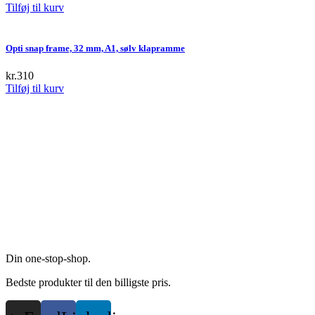
Tilføj til kurv
page
Opti snap frame, 32 mm, A1, sølv klapramme
kr.
310
Tilføj til kurv
Din one-stop-shop.
Bedste produkter til den billigste pris.