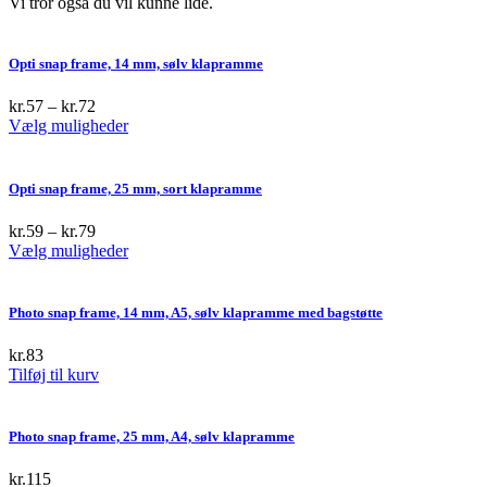
Vi tror også du vil kunne lide.
Opti snap frame, 14 mm, sølv klapramme
kr.
57
–
kr.
72
This
Vælg muligheder
product
has
multiple
Opti snap frame, 25 mm, sort klapramme
variants.
The
kr.
59
–
kr.
79
options
This
Vælg muligheder
may
product
be
has
chosen
multiple
Photo snap frame, 14 mm, A5, sølv klapramme med bagstøtte
on
variants.
the
The
kr.
83
product
options
Tilføj til kurv
page
may
be
chosen
Photo snap frame, 25 mm, A4, sølv klapramme
on
the
kr.
115
product