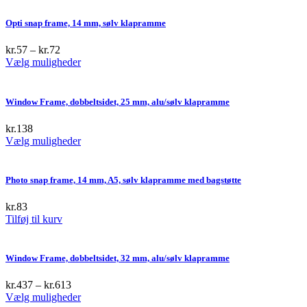
Opti snap frame, 14 mm, sølv klapramme
kr.
57
–
kr.
72
This
Vælg muligheder
product
has
multiple
Window Frame, dobbeltsidet, 25 mm, alu/sølv klapramme
variants.
The
kr.
138
options
This
Vælg muligheder
may
product
be
has
chosen
multiple
Photo snap frame, 14 mm, A5, sølv klapramme med bagstøtte
on
variants.
the
The
kr.
83
product
options
Tilføj til kurv
page
may
be
chosen
Window Frame, dobbeltsidet, 32 mm, alu/sølv klapramme
on
the
kr.
437
–
kr.
613
product
This
Vælg muligheder
page