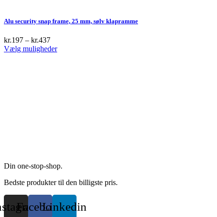
product
has
multiple
Alu security snap frame, 25 mm, sølv klapramme
variants.
The
kr.
197
–
kr.
437
options
This
Vælg muligheder
may
product
be
has
chosen
multiple
on
variants.
the
The
product
options
page
may
be
chosen
on
the
product
page
Din one-stop-shop.
Bedste produkter til den billigste pris.
nstagram
Facebook
Linkedin