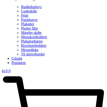
Butikdisplays
Gadeskilte
Print
Papirkurve
Plakatter
Plotter film
Mægler skilte
Menukortholdere
Plakatophæng
Brochureholdere
Messediske
Til skrivebordet
Udsalg
Populære
kr.
0
0