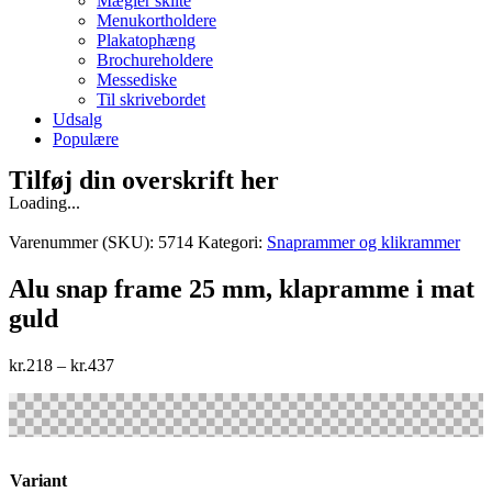
Mægler skilte
Menukortholdere
Plakatophæng
Brochureholdere
Messediske
Til skrivebordet
Udsalg
Populære
Tilføj din overskrift her
Loading...
Varenummer (SKU):
5714
Kategori:
Snaprammer og klikrammer
Alu snap frame 25 mm, klapramme i mat
guld
kr.
218
–
kr.
437
Variant