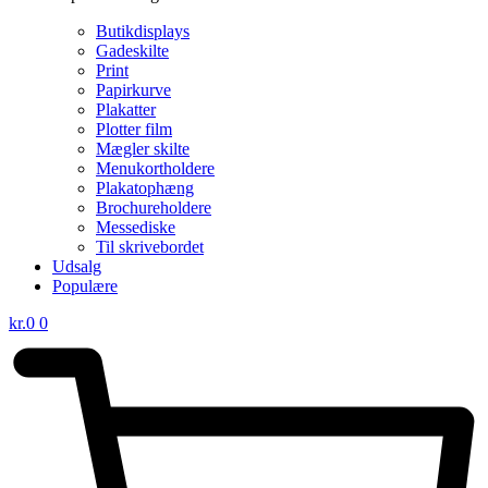
Butikdisplays
Gadeskilte
Print
Papirkurve
Plakatter
Plotter film
Mægler skilte
Menukortholdere
Plakatophæng
Brochureholdere
Messediske
Til skrivebordet
Udsalg
Populære
kr.
0
0