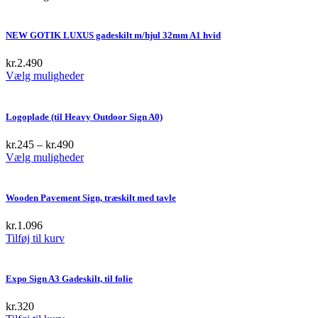
NEW GOTIK LUXUS gadeskilt m/hjul 32mm A1 hvid
kr.
2.490
This
Vælg muligheder
product
has
multiple
Logoplade (til Heavy Outdoor Sign A0)
variants.
The
kr.
245
–
kr.
490
options
This
Vælg muligheder
may
product
be
has
chosen
multiple
Wooden Pavement Sign, træskilt med tavle
on
variants.
the
The
kr.
1.096
product
options
Tilføj til kurv
page
may
be
chosen
Expo Sign A3 Gadeskilt, til folie
on
the
kr.
320
product