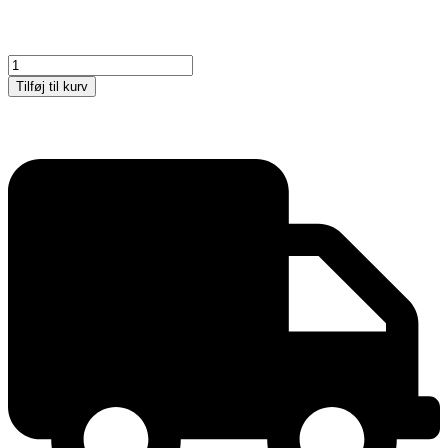
Alu-
Line
Tilføj til kurv
Standard
Gadeskilt,
sort,
A1
antal