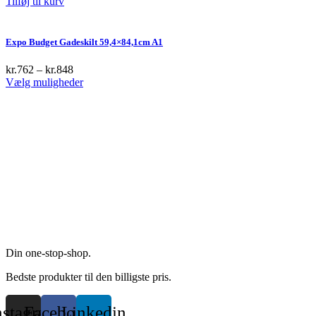
Tilføj til kurv
page
Expo Budget Gadeskilt 59,4×84,1cm A1
kr.
762
–
kr.
848
This
Vælg muligheder
product
has
multiple
variants.
The
options
may
be
chosen
on
the
product
page
Din one-stop-shop.
Bedste produkter til den billigste pris.
nstagram
Facebook
Linkedin