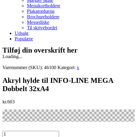
Mægler skilte
Menukortholdere
Plakatophæng
Brochureholdere
Messediske
Til skrivebordet
Udsalg
Populære
Tilføj din overskrift her
Loading...
Varenummer (SKU):
46100
Kategori:
x
Akryl hylde til INFO-LINE MEGA
Dobbelt 32xA4
kr.
603
Akryl