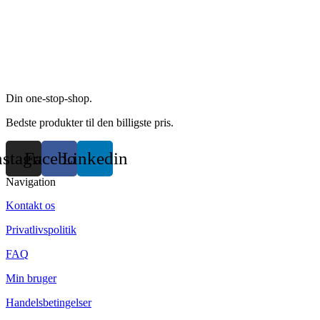
options
may
be
chosen
on
the
product
page
Din one-stop-shop.
Bedste produkter til den billigste pris.
nstagram
Facebook
Linkedin
Navigation
Kontakt os
Privatlivspolitik
FAQ
Min bruger
Handelsbetingelser