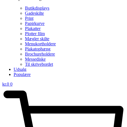
Butikdisplays
Gadeskilte
Print
Papirkurve
Plakatter
Plotter film
Mægler skilte
Menukortholdere
Plakatophæng
Brochureholdere
Messediske
Til skrivebordet
Udsalg
Populære
kr.
0
0