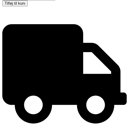
hylde
Tilføj til kurv
til
INFO-
LINE
MEGA
Dobbelt
32xA4
antal