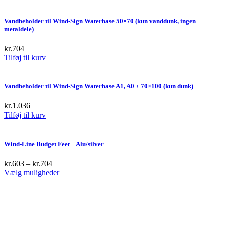
Vandbeholder til Wind-Sign Waterbase 50×70 (kun vanddunk, ingen
metaldele)
kr.
704
Tilføj til kurv
Vandbeholder til Wind-Sign Waterbase A1, A0 + 70×100 (kun dunk)
kr.
1.036
Tilføj til kurv
Wind-Line Budget Feet – Alu/silver
kr.
603
–
kr.
704
This
Vælg muligheder
product
has
multiple
variants.
The