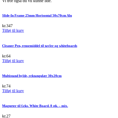
Vi tror også du vil kunne lide.
Slide-In Frame 25mm Horisontal 50x70cm Alu
kr.
347
Tilføj til kurv
Cleaner Pen, rensemiddel til tavler og whiteboards
kr.
64
Tilføj til kurv
Multistand hylde, rektangulær 30x20cm
kr.
74
Tilføj til kurv
Magneter til f.eks. White Board. 8 stk. – mix.
kr.
27