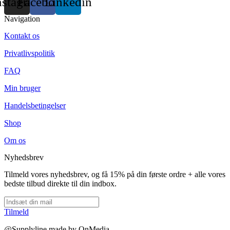
nstagram
Facebook
Linkedin
Navigation
Kontakt os
Privatlivspolitik
FAQ
Min bruger
Handelsbetingelser
Shop
Om os
Nyhedsbrev
Tilmeld vores nyhedsbrev, og få 15% på din første ordre + alle vores
bedste tilbud direkte til din indbox.
Tilmeld
@Supplyline made by OnMedia