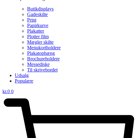
Butikdisplays
Gadeskilte
Print
Papirkurve
Plakatter
Plotter film
Mægler skilte
Menukortholdere
Plakatophæng
Brochureholdere
Messediske
Til skrivebordet
Udsalg
Populære
kr.
0
0