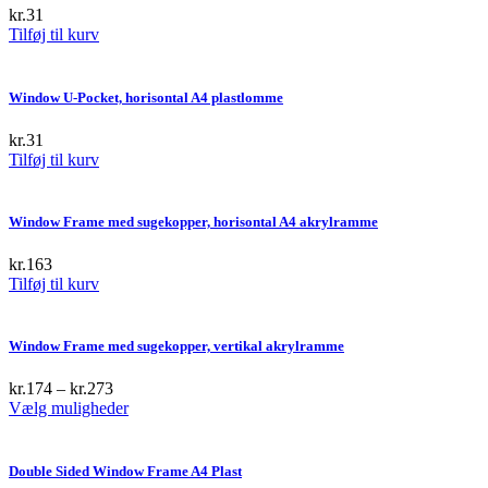
kr.
31
Tilføj til kurv
Window U-Pocket, horisontal A4 plastlomme
kr.
31
Tilføj til kurv
Window Frame med sugekopper, horisontal A4 akrylramme
kr.
163
Tilføj til kurv
Window Frame med sugekopper, vertikal akrylramme
kr.
174
–
kr.
273
This
Vælg muligheder
product
has
multiple
Double Sided Window Frame A4 Plast
variants.