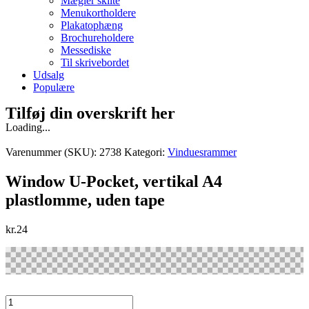
Mægler skilte
Menukortholdere
Plakatophæng
Brochureholdere
Messediske
Til skrivebordet
Udsalg
Populære
Tilføj din overskrift her
Loading...
Varenummer (SKU):
2738
Kategori:
Vinduesrammer
Window U-Pocket, vertikal A4
plastlomme, uden tape
kr.
24
Window