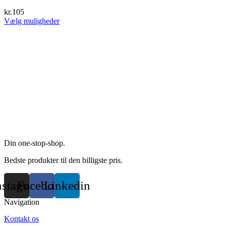
The
kr.
105
options
This
Vælg muligheder
may
product
be
has
chosen
multiple
on
variants.
the
The
product
options
page
may
be
chosen
on
the
product
page
Din one-stop-shop.
Bedste produkter til den billigste pris.
nstagram
Facebook
Linkedin
Navigation
Kontakt os