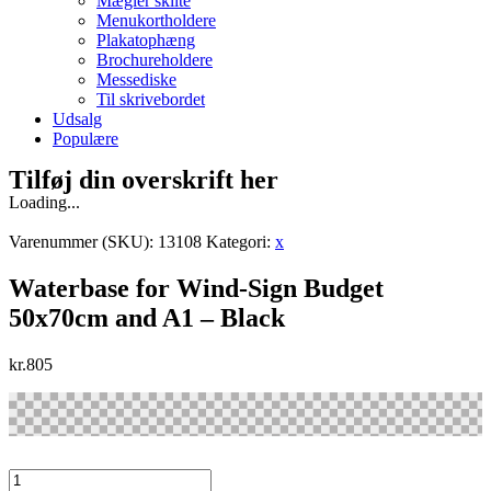
Mægler skilte
Menukortholdere
Plakatophæng
Brochureholdere
Messediske
Til skrivebordet
Udsalg
Populære
Tilføj din overskrift her
Loading...
Varenummer (SKU):
13108
Kategori:
x
Waterbase for Wind-Sign Budget
50x70cm and A1 – Black
kr.
805
Waterbase