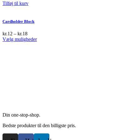
Tilføj til kurv
Cardholder Block
kr.
12
–
kr.
18
This
Vælg muligheder
product
has
multiple
variants.
The
options
may
be
chosen
on
the
product
page
Din one-stop-shop.
Bedste produkter til den billigste pris.