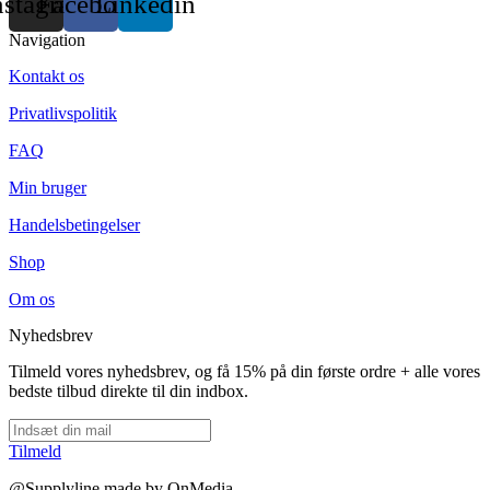
nstagram
Facebook
Linkedin
Navigation
Kontakt os
Privatlivspolitik
FAQ
Min bruger
Handelsbetingelser
Shop
Om os
Nyhedsbrev
Tilmeld vores nyhedsbrev, og få 15% på din første ordre + alle vores
bedste tilbud direkte til din indbox.
Tilmeld
@Supplyline made by OnMedia