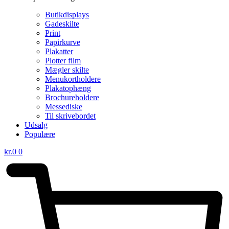
Butikdisplays
Gadeskilte
Print
Papirkurve
Plakatter
Plotter film
Mægler skilte
Menukortholdere
Plakatophæng
Brochureholdere
Messediske
Til skrivebordet
Udsalg
Populære
kr.
0
0