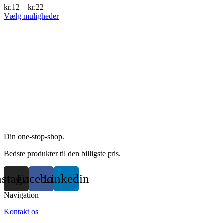
The
kr.
12
–
kr.
22
options
This
Vælg muligheder
may
product
be
has
chosen
multiple
on
variants.
the
The
product
options
page
may
be
chosen
on
the
product
page
Din one-stop-shop.
Bedste produkter til den billigste pris.
nstagram
Facebook
Linkedin
Navigation
Kontakt os