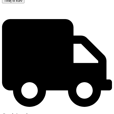
Tilføj til kurv
Stand,
sort,
med
hulmønster
antal