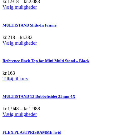
kr.
1.918
–
kr.
2.083
This
Vælg muligheder
product
has
multiple
MULTISTAND Slide-In Frame
variants.
The
kr.
218
–
kr.
382
options
This
Vælg muligheder
may
product
be
has
chosen
multiple
Reference Rack Top for Mini Multi Stand – Black
on
variants.
the
The
kr.
163
product
options
Tilføj til kurv
page
may
be
chosen
MULTISTAND 12 Dobbeltsidet 25mm 4X
on
the
kr.
1.948
–
kr.
1.988
product
This
Vælg muligheder
page
product
has
multiple
FLEX PLASTPRISRAMME hvid
variants.