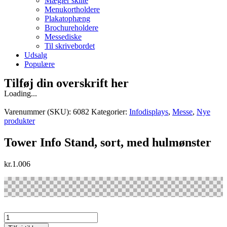
Mægler skilte
Menukortholdere
Plakatophæng
Brochureholdere
Messediske
Til skrivebordet
Udsalg
Populære
Tilføj din overskrift her
Loading...
Varenummer (SKU):
6082
Kategorier:
Infodisplays
,
Messe
,
Nye
produkter
Tower Info Stand, sort, med hulmønster
kr.
1.006
Tower
Info