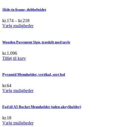
Slide-in frame, dobbeltsidet
kr.
174
–
kr.
218
This
Vælg muligheder
product
has
multiple
Wooden Pavement Sign, træskilt med tavle
variants.
The
kr.
1.096
options
Tilføj til kurv
may
be
chosen
Pyramid Menuholder, vertikal, sort fod
on
the
kr.
64
product
This
Vælg muligheder
page
product
has
multiple
Fod til A5 Rocket Menuholder (uden akrylholder)
variants.
The
kr.
18
options
This
Vælg muligheder
may