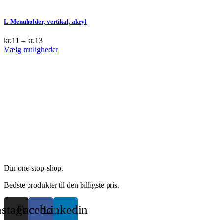
product
be
has
chosen
multiple
L-Menuholder, vertikal, akryl
on
variants.
the
The
kr.
11
–
kr.
13
product
options
This
Vælg muligheder
page
may
product
be
has
chosen
multiple
on
variants.
the
The
product
options
page
may
be
chosen
on
the
product
page
Din one-stop-shop.
Bedste produkter til den billigste pris.
nstagram
Facebook
Linkedin