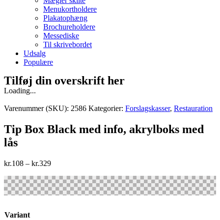
Mægler skilte
Menukortholdere
Plakatophæng
Brochureholdere
Messediske
Til skrivebordet
Udsalg
Populære
Tilføj din overskrift her
Loading...
Varenummer (SKU):
2586
Kategorier:
Forslagskasser
,
Restauration
Tip Box Black med info, akrylboks med
lås
kr.
108
–
kr.
329
Variant