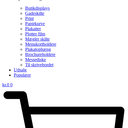
Butikdisplays
Gadeskilte
Print
Papirkurve
Plakatter
Plotter film
Mægler skilte
Menukortholdere
Plakatophæng
Brochureholdere
Messediske
Til skrivebordet
Udsalg
Populære
kr.
0
0