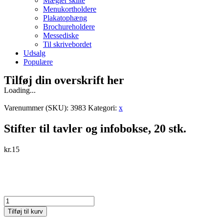
Mægler skilte
Menukortholdere
Plakatophæng
Brochureholdere
Messediske
Til skrivebordet
Udsalg
Populære
Tilføj din overskrift her
Loading...
Varenummer (SKU):
3983
Kategori:
x
Stifter til tavler og infobokse, 20 stk.
kr.
15
Stifter
til
Tilføj til kurv
tavler