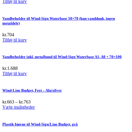
Tilføj til kurv
Vandbeholder til Wind-Sign Waterbase 50×70 (kun vanddunk, ingen
metaldele)
kr.
704
Tilføj til kurv
Vandbeholder inkl. metalbund til Wind-Sign Waterbase A1, A0 + 70×100
kr.
1.688
Tilføj til kurv
Wind-Line Budget, Feet – Alu/silver
kr.
663
–
kr.
763
This
Vælg muligheder
product
has
multiple
Plastik hjørne til Wind-Sign/Line Budget, grå
variants.