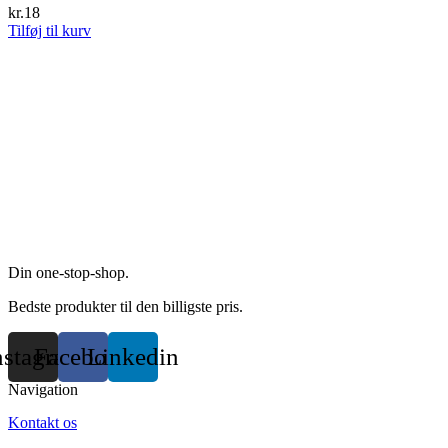
The
kr.
18
options
Tilføj til kurv
may
be
chosen
on
the
product
page
Din one-stop-shop.
Bedste produkter til den billigste pris.
nstagram
Facebook
Linkedin
Navigation
Kontakt os