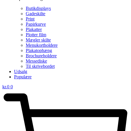
Butikdisplays
Gadeskilte
Print
Papirkurve
Plakatter
Plotter film
Mægler skilte
Menukortholdere
Plakatophæng
Brochureholdere
Messediske
Til skrivebordet
Udsalg
Populære
kr.
0
0