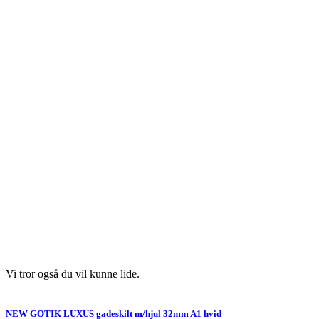
Vi tror også du vil kunne lide.
NEW GOTIK LUXUS gadeskilt m/hjul 32mm A1 hvid