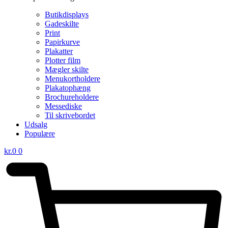
Butikdisplays
Gadeskilte
Print
Papirkurve
Plakatter
Plotter film
Mægler skilte
Menukortholdere
Plakatophæng
Brochureholdere
Messediske
Til skrivebordet
Udsalg
Populære
kr.
0
0