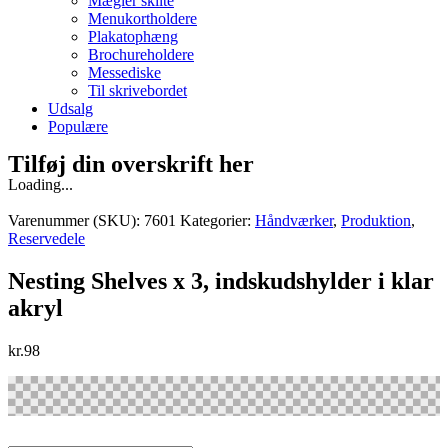
Mægler skilte
Menukortholdere
Plakatophæng
Brochureholdere
Messediske
Til skrivebordet
Udsalg
Populære
Tilføj din overskrift her
Loading...
Varenummer (SKU):
7601
Kategorier:
Håndværker
,
Produktion
,
Reservedele
Nesting Shelves x 3, indskudshylder i klar
akryl
kr.
98