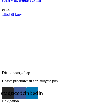
Swing Wing Holder, 105 mm
on
variants.
the
The
kr.
44
product
options
Tilføj til kurv
page
may
be
chosen
on
the
product
page
Din one-stop-shop.
Bedste produkter til den billigste pris.
nstagram
Facebook
Linkedin
Navigation