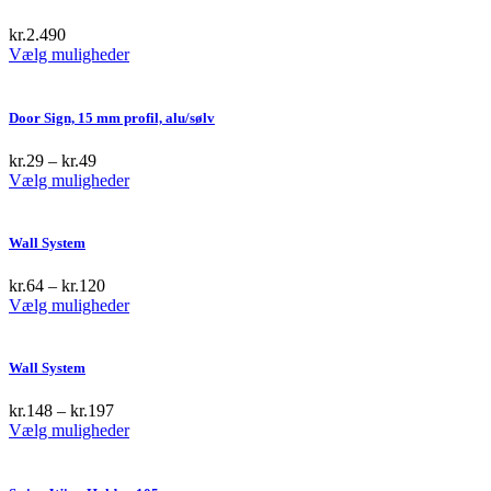
kr.
2.490
This
Vælg muligheder
product
has
multiple
Door Sign, 15 mm profil, alu/sølv
variants.
The
kr.
29
–
kr.
49
options
This
Vælg muligheder
may
product
be
has
chosen
multiple
Wall System
on
variants.
the
The
kr.
64
–
kr.
120
product
options
This
Vælg muligheder
page
may
product
be
has
chosen
multiple
Wall System
on
variants.
the
The
kr.
148
–
kr.
197
product
options
This
Vælg muligheder
page
may
product
be
has
chosen
multiple