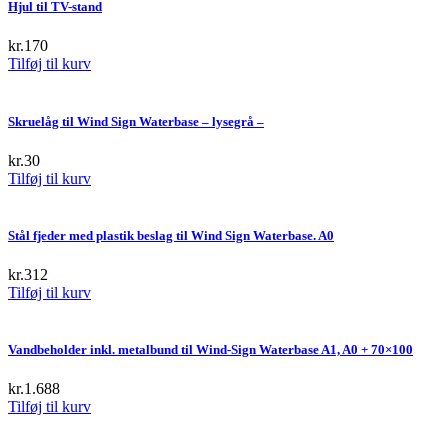
Hjul til TV-stand
kr.
170
Tilføj til kurv
Skruelåg til Wind Sign Waterbase – lysegrå –
kr.
30
Tilføj til kurv
Stål fjeder med plastik beslag til Wind Sign Waterbase. A0
kr.
312
Tilføj til kurv
Vandbeholder inkl. metalbund til Wind-Sign Waterbase A1, A0 + 70×100
kr.
1.688
Tilføj til kurv