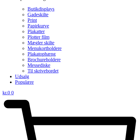
Butikdisplays
Gadeskilte
Print
Papirkurve
Plakatter
Plotter film
Mægler skilte
Menukortholdere
Plakatophæng
Brochureholdere
Messediske
Til skrivebordet
Udsalg
Populære
kr.
0
0