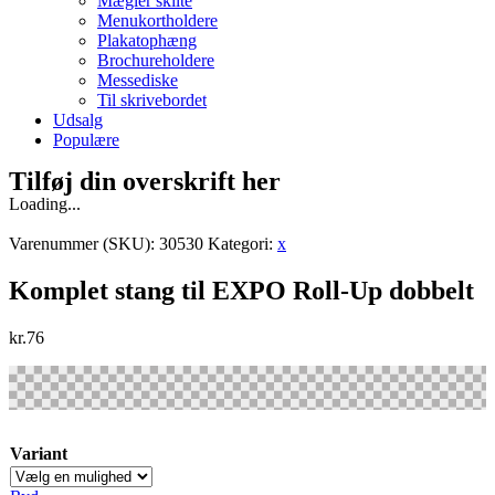
Mægler skilte
Menukortholdere
Plakatophæng
Brochureholdere
Messediske
Til skrivebordet
Udsalg
Populære
Tilføj din overskrift her
Loading...
Varenummer (SKU):
30530
Kategori:
x
Komplet stang til EXPO Roll-Up dobbelt
kr.
76
Variant