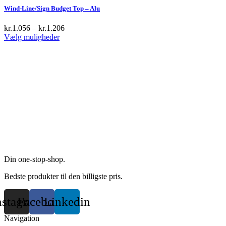
Wind-Line/Sign Budget Top – Alu
kr.
1.056
–
kr.
1.206
This
Vælg muligheder
product
has
multiple
variants.
The
options
may
be
chosen
on
the
product
page
Din one-stop-shop.
Bedste produkter til den billigste pris.
nstagram
Facebook
Linkedin
Navigation