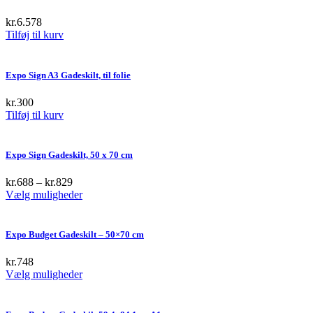
kr.
6.578
Tilføj til kurv
Expo Sign A3 Gadeskilt, til folie
kr.
300
Tilføj til kurv
Expo Sign Gadeskilt, 50 x 70 cm
kr.
688
–
kr.
829
This
Vælg muligheder
product
has
multiple
Expo Budget Gadeskilt – 50×70 cm
variants.
The
kr.
748
options
This
Vælg muligheder
may
product
be
has
chosen
multiple