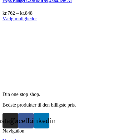
Expo Budget Gadeskilt 59,4×84,1cm A1
on
variants.
the
The
kr.
762
–
kr.
848
product
options
This
Vælg muligheder
page
may
product
be
has
chosen
multiple
on
variants.
the
The
product
options
page
may
be
chosen
on
the
product
page
Din one-stop-shop.
Bedste produkter til den billigste pris.
nstagram
Facebook
Linkedin
Navigation