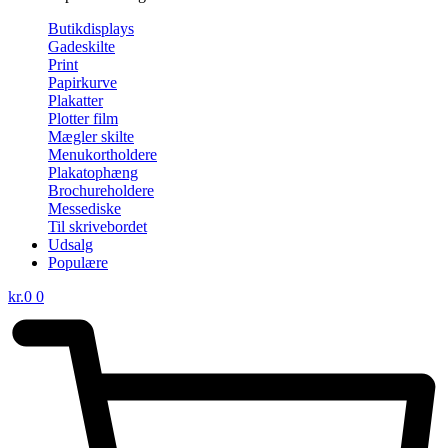
Butikdisplays
Gadeskilte
Print
Papirkurve
Plakatter
Plotter film
Mægler skilte
Menukortholdere
Plakatophæng
Brochureholdere
Messediske
Til skrivebordet
Udsalg
Populære
kr.
0
0