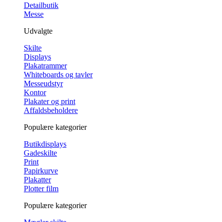
Detailbutik
Messe
Udvalgte
Skilte
Displays
Plakatrammer
Whiteboards og tavler
Messeudstyr
Kontor
Plakater og print
Affaldsbeholdere
Populære kategorier
Butikdisplays
Gadeskilte
Print
Papirkurve
Plakatter
Plotter film
Populære kategorier