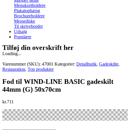
Mægler skilte
Menukortholdere
Plakatophæng
Brochureholdere
Messediske
Til skrivebordet
Udsalg
Populære
Tilføj din overskrift her
Loading...
Varenummer (SKU):
47001
Kategorier:
Detailbutik
,
Gadeskilte
,
Restauration
,
Top produkter
Fod til WIND-LINE BASIC gadeskilt
44mm (G) 50x70cm
kr.
711