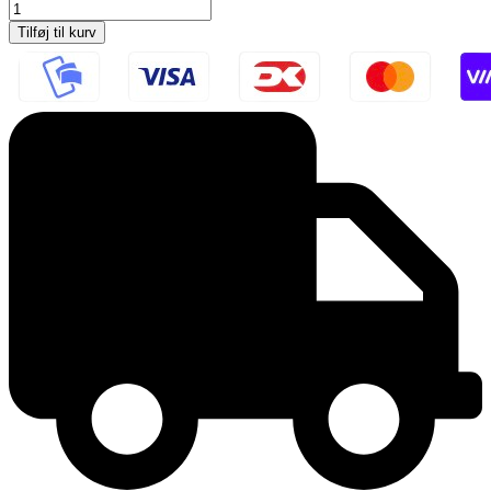
Crowd
Control
Tilføj til kurv
System,
2
standere,m/sort
bånd.
Sort
System
antal