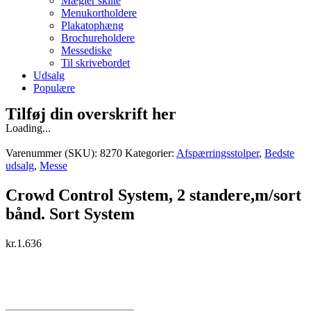
Mægler skilte
Menukortholdere
Plakatophæng
Brochureholdere
Messediske
Til skrivebordet
Udsalg
Populære
Tilføj din overskrift her
Loading...
Varenummer (SKU):
8270
Kategorier:
Afspærringsstolper
,
Bedste
udsalg
,
Messe
Crowd Control System, 2 standere,m/sort
bånd. Sort System
kr.
1.636