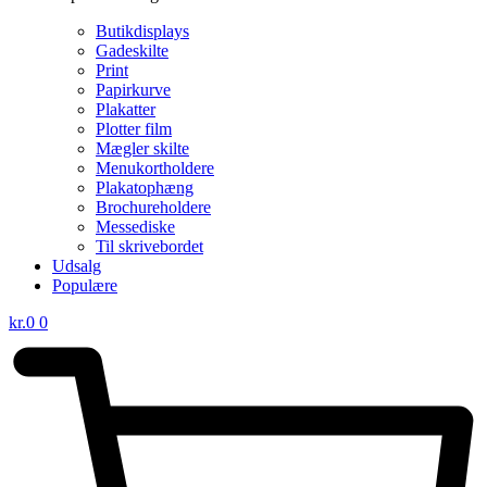
Butikdisplays
Gadeskilte
Print
Papirkurve
Plakatter
Plotter film
Mægler skilte
Menukortholdere
Plakatophæng
Brochureholdere
Messediske
Til skrivebordet
Udsalg
Populære
kr.
0
0