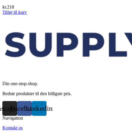
kr.
218
Tilføj til kurv
Din one-stop-shop.
Bedste produkter til den billigste pris.
nstagram
Facebook
Linkedin
Navigation
Kontakt os