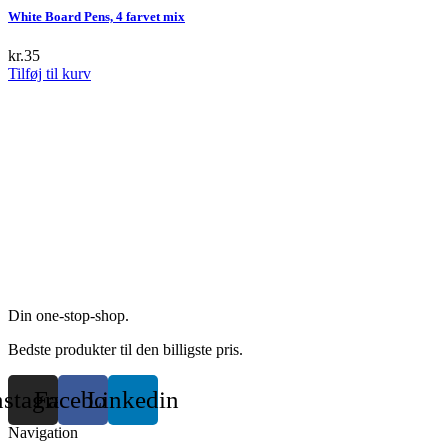
multiple
White Board Pens, 4 farvet mix
variants.
The
kr.
35
options
Tilføj til kurv
may
be
chosen
on
the
product
page
Din one-stop-shop.
Bedste produkter til den billigste pris.
nstagram
Facebook
Linkedin
Navigation