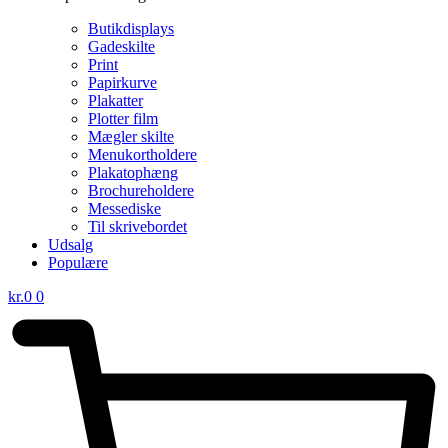
Butikdisplays
Gadeskilte
Print
Papirkurve
Plakatter
Plotter film
Mægler skilte
Menukortholdere
Plakatophæng
Brochureholdere
Messediske
Til skrivebordet
Udsalg
Populære
kr.
0
0