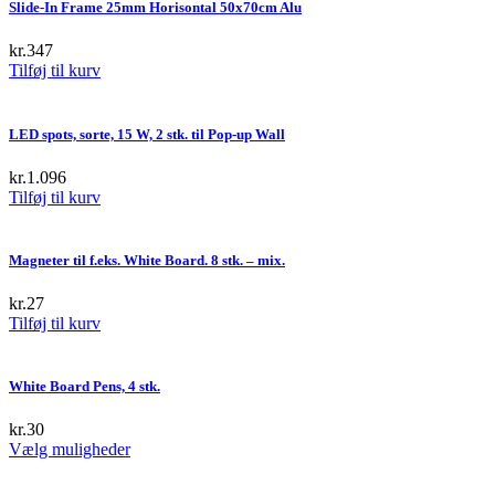
Slide-In Frame 25mm Horisontal 50x70cm Alu
kr.
347
Tilføj til kurv
LED spots, sorte, 15 W, 2 stk. til Pop-up Wall
kr.
1.096
Tilføj til kurv
Magneter til f.eks. White Board. 8 stk. – mix.
kr.
27
Tilføj til kurv
White Board Pens, 4 stk.
kr.
30
This
Vælg muligheder
product
has