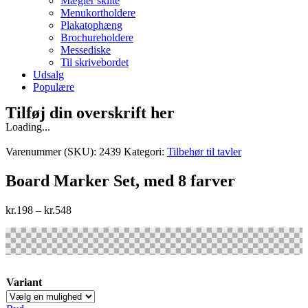
Mægler skilte
Menukortholdere
Plakatophæng
Brochureholdere
Messediske
Til skrivebordet
Udsalg
Populære
Tilføj din overskrift her
Loading...
Varenummer (SKU):
2439
Kategori:
Tilbehør til tavler
Board Marker Set, med 8 farver
kr.
198
–
kr.
548
Variant