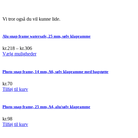
Vi tror også du vil kunne lide.
Alu snap frame watersafe, 25 mm, sølv klapramme
kr.
218
–
kr.
306
This
Vælg muligheder
product
has
multiple
Photo snap frame, 14 mm, A6, sølv klapramme med bagstøtte
variants.
The
kr.
70
options
Tilføj til kurv
may
be
chosen
Photo snap frame, 25 mm, A4, alu/sølv klapramme
on
the
kr.
98
product
Tilføj til kurv
page