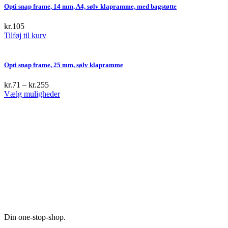
Opti snap frame, 14 mm, A4, sølv klapramme, med bagstøtte
kr.
105
Tilføj til kurv
Opti snap frame, 25 mm, sølv klapramme
kr.
71
–
kr.
255
This
Vælg muligheder
product
has
multiple
variants.
The
options
may
be
chosen
on
the
product
page
Din one-stop-shop.