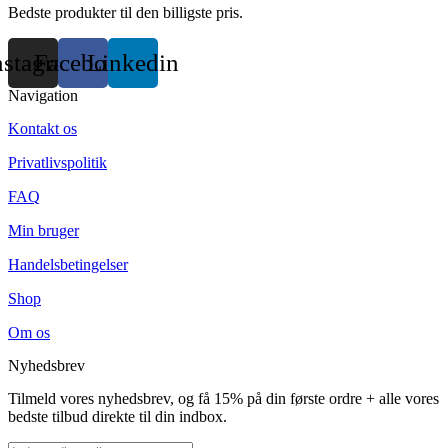
Bedste produkter til den billigste pris.
nstagram
Facebook
Linkedin
Navigation
Kontakt os
Privatlivspolitik
FAQ
Min bruger
Handelsbetingelser
Shop
Om os
Nyhedsbrev
Tilmeld vores nyhedsbrev, og få 15% på din første ordre + alle vores
bedste tilbud direkte til din indbox.